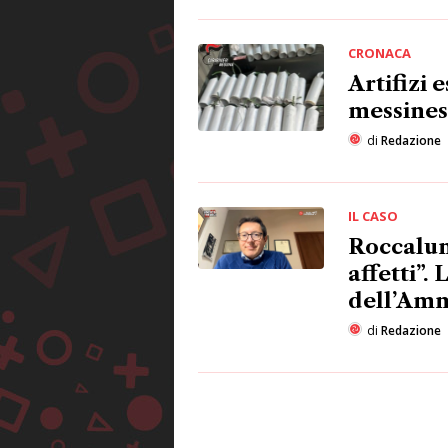
CRONACA
Artifizi 
messine
di
Redazione
IL CASO
Roccalum
affetti”.
dell’Amm
di
Redazione