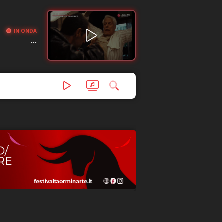
IN ONDA
...