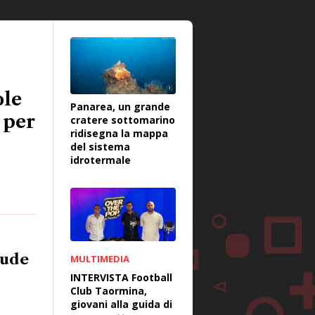
ole
Panarea, un grande
 per
cratere sottomarino
ridisegna la mappa
del sistema
idrotermale
iude
MULTIMEDIA
INTERVISTA Football
Club Taormina,
giovani alla guida di