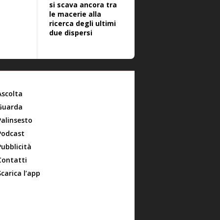
si scava ancora tra
le macerie alla
ricerca degli ultimi
due dispersi
Ascolta
Guarda
Palinsesto
Podcast
Pubblicità
Contatti
Scarica l’app