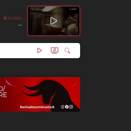
IN ONDA
...