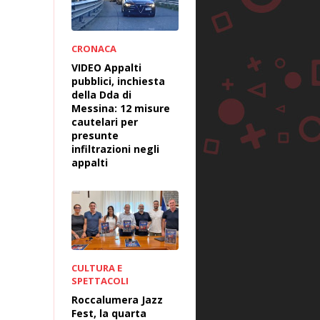
CRONACA
VIDEO Appalti
pubblici, inchiesta
della Dda di
Messina: 12 misure
cautelari per
presunte
infiltrazioni negli
appalti
CULTURA E
SPETTACOLI
Roccalumera Jazz
Fest, la quarta