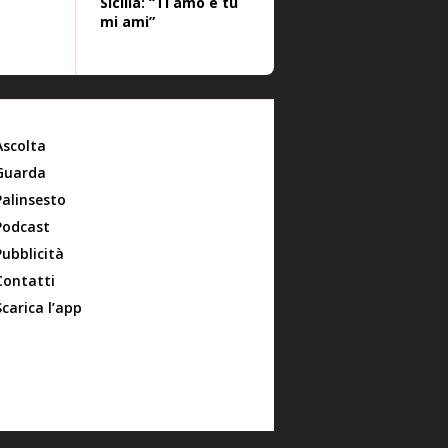
Sicilia: “Ti amo e tu
mi ami”
Ascolta
Guarda
Palinsesto
Podcast
Pubblicità
Contatti
Scarica l’app