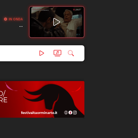
IN ONDA
...