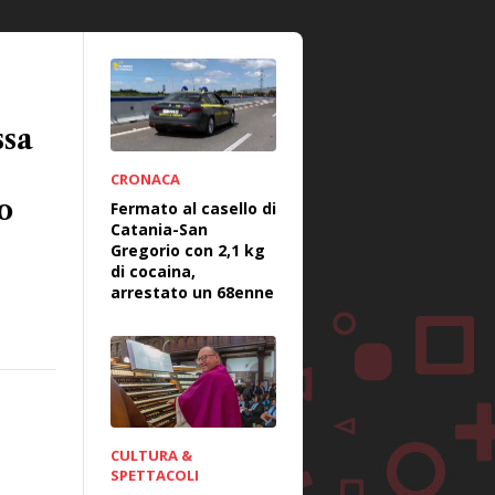
ssa
CRONACA
o
Fermato al casello di
Catania-San
Gregorio con 2,1 kg
di cocaina,
arrestato un 68enne
CULTURA &
SPETTACOLI