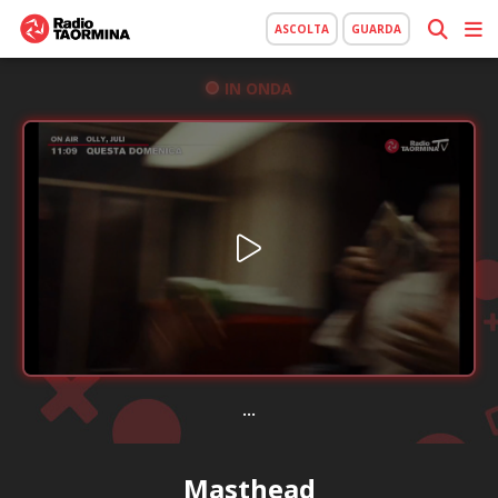
ASCOLTA
GUARDA
IN ONDA
...
Masthead