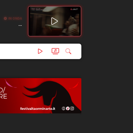
IN ONDA
...