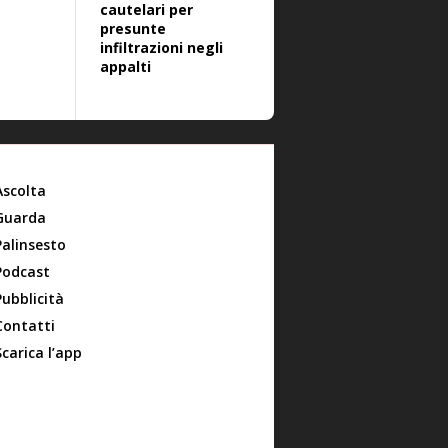
cautelari per
presunte
infiltrazioni negli
appalti
Ascolta
Guarda
Palinsesto
Podcast
Pubblicità
Contatti
Scarica l’app