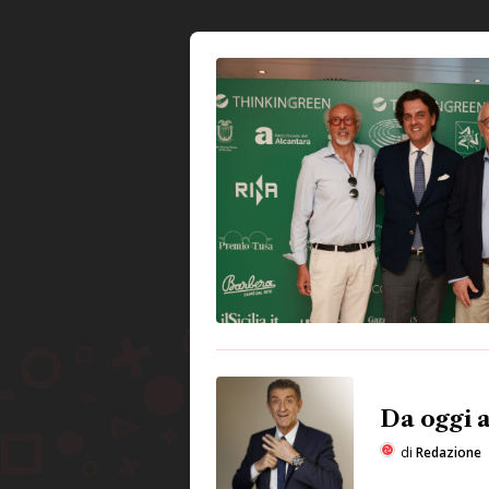
Da oggi 
di
Redazione