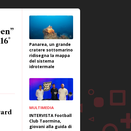
een”
16°
Panarea, un grande
cratere sottomarino
ridisegna la mappa
del sistema
idrotermale
MULTIMEDIA
ward
INTERVISTA Football
Club Taormina,
giovani alla guida di