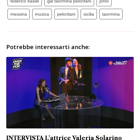
federico basile
gal taormina peloritani
jonio
messina
musica
peloritani
sicilia
taormina
Potrebbe interessarti anche:
INTERVISTA L’attrice Valeria Solarino