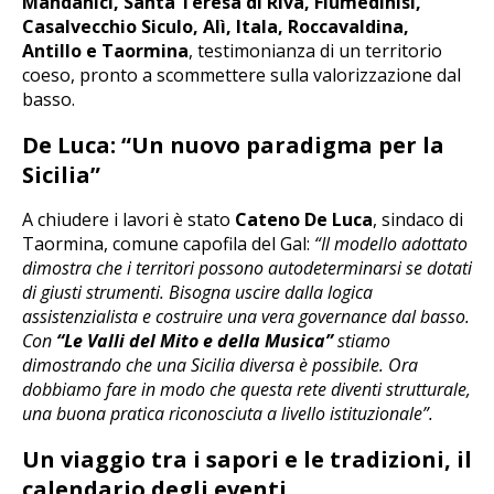
Mandanici, Santa Teresa di Riva, Fiumedinisi,
Casalvecchio Siculo, Alì, Itala, Roccavaldina,
Antillo e Taormina
, testimonianza di un territorio
coeso, pronto a scommettere sulla valorizzazione dal
basso.
De Luca: “Un nuovo paradigma per la
Sicilia”
A chiudere i lavori è stato
Cateno De Luca
, sindaco di
Taormina, comune capofila del Gal:
“Il modello adottato
dimostra che i territori possono autodeterminarsi se dotati
di giusti strumenti. Bisogna uscire dalla logica
assistenzialista e costruire una vera governance dal basso.
Con
“Le Valli del Mito e della Musica”
stiamo
dimostrando che una Sicilia diversa è possibile. Ora
dobbiamo fare in modo che questa rete diventi strutturale,
una buona pratica riconosciuta a livello istituzionale”.
Un viaggio tra i sapori e le tradizioni, il
calendario degli eventi