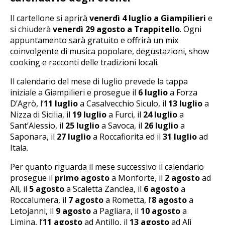
Il cartellone si aprirà
venerdì 4 luglio a Giampilieri
e
si chiuderà
venerdì 29 agosto a Trappitello
. Ogni
appuntamento sarà gratuito e offrirà un mix
coinvolgente di musica popolare, degustazioni, show
cooking e racconti delle tradizioni locali.
Il calendario del mese di luglio prevede la tappa
iniziale a Giampilieri e prosegue il
6 luglio
a Forza
D’Agrò, l’
11 luglio
a Casalvecchio Siculo, il
13 luglio
a
Nizza di Sicilia, il
19 luglio
a Furci, il
24 luglio
a
Sant’Alessio, il
25 luglio
a Savoca, il
26 luglio
a
Saponara, il
27 luglio
a Roccafiorita ed il
31 luglio
ad
Itala.
Per quanto riguarda il mese successivo il calendario
prosegue il
primo agosto
a Monforte, il
2 agosto
ad
Alì, il
5 agosto
a Scaletta Zanclea, il
6 agosto
a
Roccalumera, il
7 agosto
a Rometta, l’
8 agosto
a
Letojanni, il
9 agosto
a Pagliara, il
10 agosto
a
Limina, l’
11 agosto
ad Antillo, il
13 agosto
ad Alì