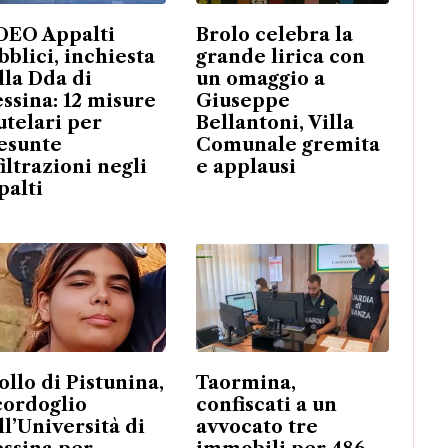
DEO Appalti
Brolo celebra la
bblici, inchiesta
grande lirica con
lla Dda di
un omaggio a
ssina: 12 misure
Giuseppe
utelari per
Bellantoni, Villa
esunte
Comunale gremita
filtrazioni negli
e applausi
palti
ollo di Pistunina,
Taormina,
 cordoglio
confiscati a un
ll’Università di
avvocato tre