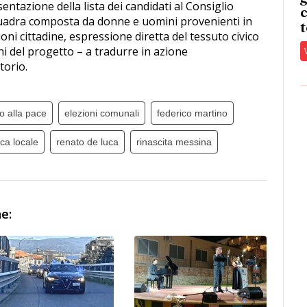
entazione della lista dei candidati al Consiglio
c
uadra composta da donne e uomini provenienti in
t
oni cittadine, espressione diretta del tessuto civico
ni del progetto – a tradurre in azione
torio.
o alla pace
elezioni comunali
federico martino
ica locale
renato de luca
rinascita messina
e: