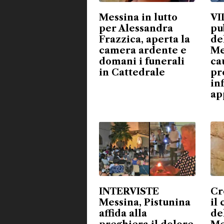
Messina in lutto
VI
per Alessandra
pu
Frazzica, aperta la
de
camera ardente e
Me
domani i funerali
ca
in Cattedrale
pr
in
ap
INTERVISTE
Cr
Messina, Pistunina
il
affida alla
de