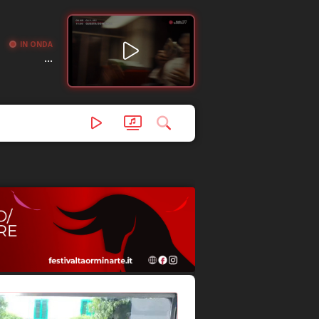
IN ONDA
...