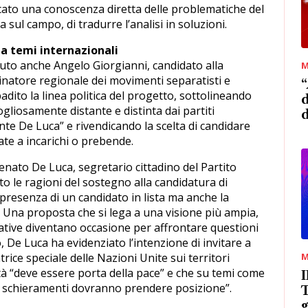
cato una conoscenza diretta delle problematiche del
 sul campo, di tradurre l’analisi in soluzioni.
 a temi internazionali
nuto anche Angelo Giorgianni, candidato alla
M
inatore regionale dei movimenti separatisti e
“
ibadito la linea politica del progetto, sottolineando
d
gogliosamente distante e distinta dai partiti
ante De Luca” e rivendicando la scelta di candidare
ate a incarichi o prebende.
Renato De Luca, segretario cittadino del Partito
to le ragioni del sostegno alla candidatura di
presenza di un candidato in lista ma anche la
e. Una proposta che si lega a una visione più ampia,
rative diventano occasione per affrontare questioni
, De Luca ha evidenziato l’intenzione di invitare a
ice speciale delle Nazioni Unite sui territori
M
ttà “deve essere porta della pace” e che su temi come
ltri schieramenti dovranno prendere posizione”.
T
g