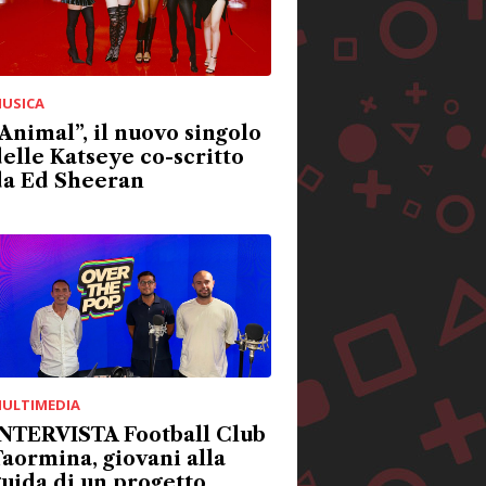
USICA
Animal”, il nuovo singolo
elle Katseye co-scritto
da Ed Sheeran
ULTIMEDIA
INTERVISTA Football Club
aormina, giovani alla
uida di un progetto