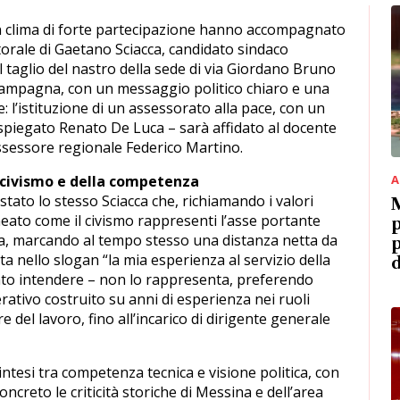
 clima di forte partecipazione hanno accompagnato
torale di Gaetano Sciacca, candidato sindaco
l taglio del nastro della sede di via Giordano Bruno
a campagna, con un messaggio politico chiaro e una
: l’istituzione di un assessorato alla pace, con un
 spiegato Renato De Luca – sarà affidato al docente
ssessore regionale Federico Martino.
 civismo e della competenza
A
tato lo stesso Sciacca che, richiamando i valori
M
neato come il civismo rappresenti l’asse portante
p
a, marcando al tempo stesso una distanza netta da
p
ta nello slogan “la mia esperienza al servizio della
d
iato intendere – non lo rappresenta, preferendo
rativo costruito su anni di esperienza nei ruoli
re del lavoro, fino all’incarico di dirigente generale
ntesi tra competenza tecnica e visione politica, con
oncreto le criticità storiche di Messina e dell’area