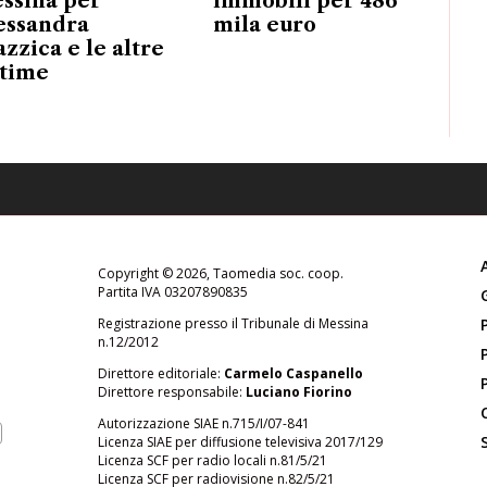
ssina per
immobili per 486
essandra
mila euro
azzica e le altre
ttime
Copyright © 2026, Taomedia soc. coop.
Partita IVA 03207890835
Registrazione presso il Tribunale di Messina
n.12/2012
Direttore editoriale:
Carmelo Caspanello
Direttore responsabile:
Luciano Fiorino
Autorizzazione SIAE n.715/I/07-841
Licenza SIAE per diffusione televisiva 2017/129
Licenza SCF per radio locali n.81/5/21
Licenza SCF per radiovisione n.82/5/21