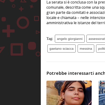
La serata si è conclusa con la pres
comunale, descritta come una sq
gran parte da comitati e associazi
locale e chiamata – nelle intenzio
amministrativa le istanze del terri
Tag:
angelo giorgianni
assessorat
gaetano sciacca
messina
polit
Potrebbe interessarti anch