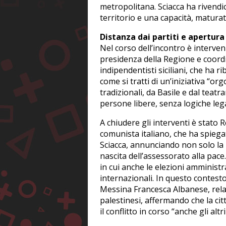
metropolitana. Sciacca ha rivendi
territorio e una capacità, maturata
Distanza dai partiti e apertura
Nel corso dell’incontro è interve
presidenza della Regione e coord
indipendentisti siciliani, che ha r
come si tratti di un’iniziativa “or
tradizionali, da Basile e dal teatr
persone libere, senza logiche leg
A chiudere gli interventi è stato 
comunista italiano, che ha spiega
Sciacca, annunciando non solo la 
nascita dell’assessorato alla pac
in cui anche le elezioni amminist
internazionali. In questo contesto
Messina Francesca Albanese, relatr
palestinesi, affermando che la ci
il conflitto in corso “anche gli a