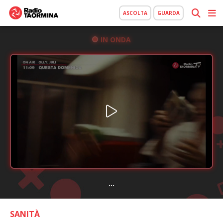
ASCOLTA
GUARDA
IN ONDA
...
SANITÀ