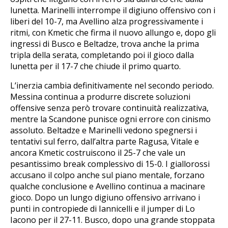
lunetta. Marinelli interrompe il digiuno offensivo con i
liberi del 10-7, ma Avellino alza progressivamente i
ritmi, con Kmetic che firma il nuovo allungo e, dopo gli
ingressi di Busco e Beltadze, trova anche la prima
tripla della serata, completando poi il gioco dalla
lunetta per il 17-7 che chiude il primo quarto.
L’inerzia cambia definitivamente nel secondo periodo.
Messina continua a produrre discrete soluzioni
offensive senza però trovare continuità realizzativa,
mentre la Scandone punisce ogni errore con cinismo
assoluto. Beltadze e Marinelli vedono spegnersi i
tentativi sul ferro, dall’altra parte Ragusa, Vitale e
ancora Kmetic costruiscono il 25-7 che vale un
pesantissimo break complessivo di 15-0. I giallorossi
accusano il colpo anche sul piano mentale, forzano
qualche conclusione e Avellino continua a macinare
gioco. Dopo un lungo digiuno offensivo arrivano i
punti in contropiede di Iannicelli e il jumper di Lo
Iacono per il 27-11. Busco, dopo una grande stoppata