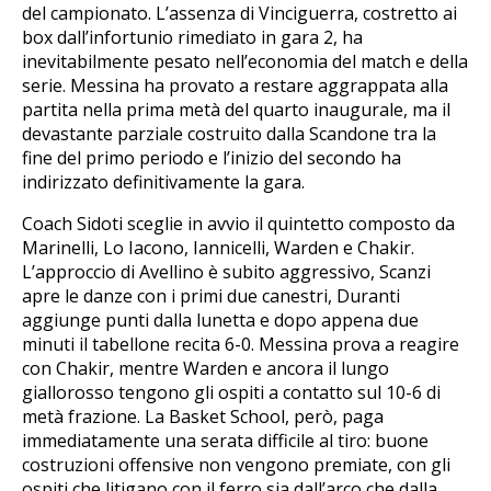
del campionato. L’assenza di Vinciguerra, costretto ai
box dall’infortunio rimediato in gara 2, ha
inevitabilmente pesato nell’economia del match e della
serie. Messina ha provato a restare aggrappata alla
partita nella prima metà del quarto inaugurale, ma il
devastante parziale costruito dalla Scandone tra la
fine del primo periodo e l’inizio del secondo ha
indirizzato definitivamente la gara.
Coach Sidoti sceglie in avvio il quintetto composto da
Marinelli, Lo Iacono, Iannicelli, Warden e Chakir.
L’approccio di Avellino è subito aggressivo, Scanzi
apre le danze con i primi due canestri, Duranti
aggiunge punti dalla lunetta e dopo appena due
minuti il tabellone recita 6-0. Messina prova a reagire
con Chakir, mentre Warden e ancora il lungo
giallorosso tengono gli ospiti a contatto sul 10-6 di
metà frazione. La Basket School, però, paga
immediatamente una serata difficile al tiro: buone
costruzioni offensive non vengono premiate, con gli
ospiti che litigano con il ferro sia dall’arco che dalla