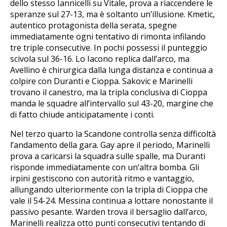
dello stesso Iannicelli su Vitale, prova a riaccendere le
speranze sul 27-13, ma è soltanto un’illusione. Kmetic,
autentico protagonista della serata, spegne
immediatamente ogni tentativo di rimonta infilando
tre triple consecutive. In pochi possessi il punteggio
scivola sul 36-16. Lo Iacono replica dall’arco, ma
Avellino è chirurgica dalla lunga distanza e continua a
colpire con Duranti e Cioppa. Sakovic e Marinelli
trovano il canestro, ma la tripla conclusiva di Cioppa
manda le squadre all’intervallo sul 43-20, margine che
di fatto chiude anticipatamente i conti.
Nel terzo quarto la Scandone controlla senza difficoltà
l’andamento della gara. Gay apre il periodo, Marinelli
prova a caricarsi la squadra sulle spalle, ma Duranti
risponde immediatamente con un’altra bomba. Gli
irpini gestiscono con autorità ritmo e vantaggio,
allungando ulteriormente con la tripla di Cioppa che
vale il 54-24. Messina continua a lottare nonostante il
passivo pesante. Warden trova il bersaglio dall’arco,
Marinelli realizza otto punti consecutivi tentando di