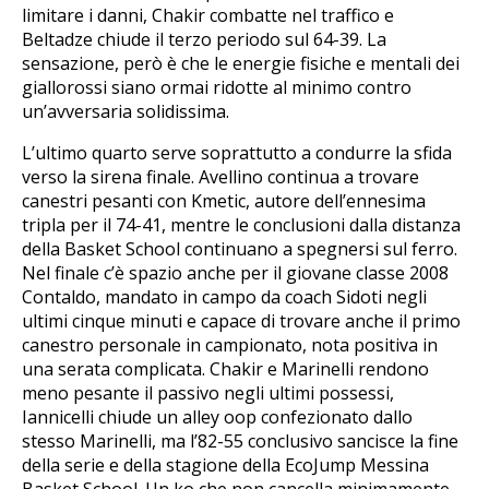
limitare i danni, Chakir combatte nel traffico e
Beltadze chiude il terzo periodo sul 64-39. La
sensazione, però è che le energie fisiche e mentali dei
giallorossi siano ormai ridotte al minimo contro
un’avversaria solidissima.
L’ultimo quarto serve soprattutto a condurre la sfida
verso la sirena finale. Avellino continua a trovare
canestri pesanti con Kmetic, autore dell’ennesima
tripla per il 74-41, mentre le conclusioni dalla distanza
della Basket School continuano a spegnersi sul ferro.
Nel finale c’è spazio anche per il giovane classe 2008
Contaldo, mandato in campo da coach Sidoti negli
ultimi cinque minuti e capace di trovare anche il primo
canestro personale in campionato, nota positiva in
una serata complicata. Chakir e Marinelli rendono
meno pesante il passivo negli ultimi possessi,
Iannicelli chiude un alley oop confezionato dallo
stesso Marinelli, ma l’82-55 conclusivo sancisce la fine
della serie e della stagione della EcoJump Messina