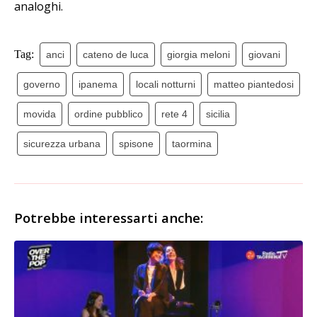
analoghi.
Tag:
anci
cateno de luca
giorgia meloni
giovani
governo
ipanema
locali notturni
matteo piantedosi
movida
ordine pubblico
rete 4
sicilia
sicurezza urbana
spisone
taormina
Potrebbe interessarti anche: