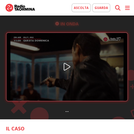
ASCOLTA
GUARDA
IN ONDA
...
IL CASO