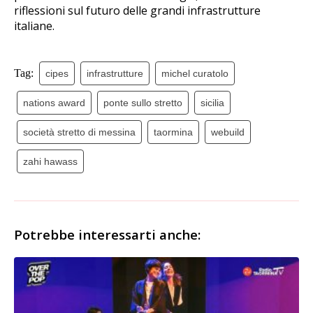
riflessioni sul futuro delle grandi infrastrutture
italiane.
Tag:
cipes
infrastrutture
michel curatolo
nations award
ponte sullo stretto
sicilia
società stretto di messina
taormina
webuild
zahi hawass
Potrebbe interessarti anche: