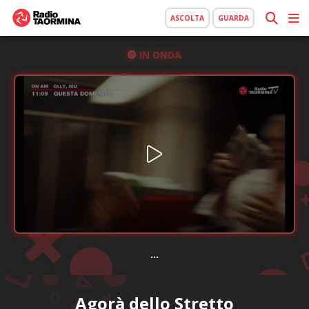
ASCOLTA
GUARDA
IN ONDA
...
Agorà dello Stretto