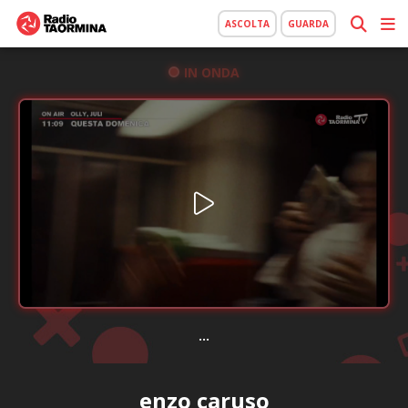
ASCOLTA
GUARDA
IN ONDA
...
enzo caruso