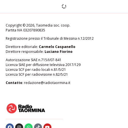
CULTURA & SPETTACOLI
Il coro polifonico Ouverture
diretto dal maestro Mirabile, in
concerto al Nuovo Teatro
Scaletta
di
Alessia Mastrandrea
Febbraio 7, 2025
CULTURA & SPETTACOLI
Raddoppia l’appuntamento per “Parlami
d’amore”, lo spettacolo di Mario Incudine
al Nuovo Teatro Val d’Agrò
di
Alessia Mastrandrea
Febbraio 6, 2025