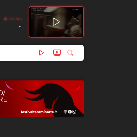
IN ONDA
...