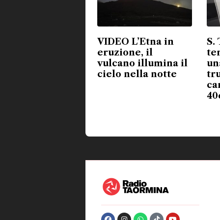
VIDEO L’Etna in
S.
eruzione, il
te
vulcano illumina il
un
cielo nella notte
tru
ca
40