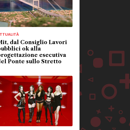
TTUALITÀ
it, dal Consiglio Lavori
ubblici ok alla
rogettazione esecutiva
el Ponte sullo Stretto