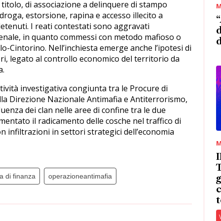
o titolo, di associazione a delinquere di stampo
M
 droga, estorsione, rapina e accesso illecito a
“
etenuti. I reati contestati sono aggravati
d
e penale, in quanto commessi con metodo mafioso o
ello-Cintorino. Nell’inchiesta emerge anche l’ipotesi di
i, legato al controllo economico del territorio da
a.
ttività investigativa congiunta tra le Procure di
lla Direzione Nazionale Antimafia e Antiterrorismo,
uenza dei clan nelle aree di confine tra le due
entato il radicamento delle cosche nel traffico di
n infiltrazioni in settori strategici dell’economia
M
T
a di finanza
operazioneantimafia
g
c
t