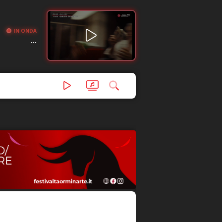
IN ONDA
...