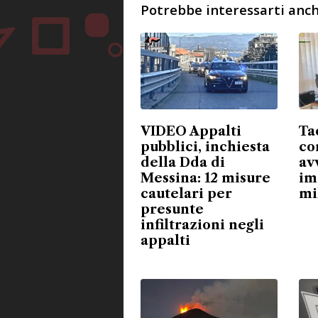
Potrebbe interessarti anch
VIDEO Appalti
Ta
pubblici, inchiesta
co
della Dda di
av
Messina: 12 misure
im
cautelari per
mi
presunte
infiltrazioni negli
appalti