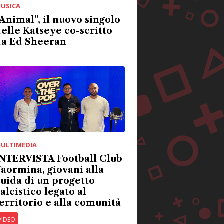
USICA
Animal”, il nuovo singolo
elle Katseye co-scritto
da Ed Sheeran
ULTIMEDIA
INTERVISTA Football Club
aormina, giovani alla
uida di un progetto
alcistico legato al
erritorio e alla comunità
VIDEO