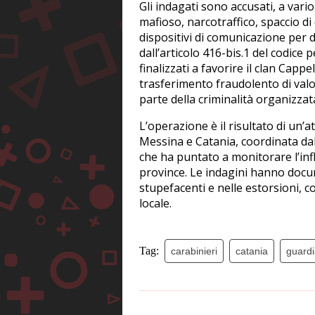
Gli indagati sono accusati, a vari
mafioso, narcotraffico, spaccio di
dispositivi di comunicazione per d
dall’articolo 416-bis.1 del codic
finalizzati a favorire il clan Capp
trasferimento fraudolento di valor
parte della criminalità organizzat
L’operazione è il risultato di un’a
Messina e Catania, coordinata da
che ha puntato a monitorare l’infl
province. Le indagini hanno docum
stupefacenti e nelle estorsioni, co
locale.
Tag:
carabinieri
catania
guardi