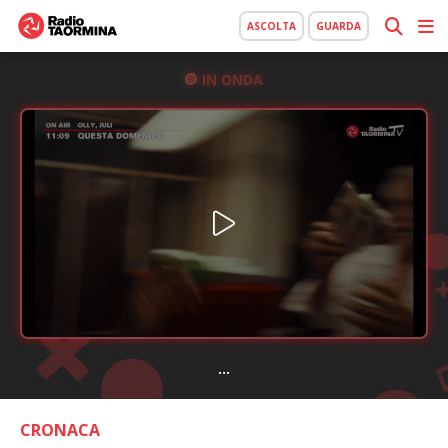
ASCOLTA
GUARDA
IN ONDA
...
CRONACA