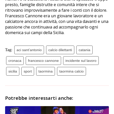
presto, famiglie distrutte e comunità intere che si
ritrovano improvvisamente a fare i conti con il dolore.
Francesco Cannone era un giovane lavoratore e un
calciatore ancora in attività, con una vita davanti e una
passione che continuava ad accompagnarlo ogni
domenica sui campi della Sicilia.
Tag:
aci sant’antonio
calcio dilettanti
catania
cronaca
francesco cannone
incidente sul lavoro
sicilia
sport
taormina
taormina calcio
Potrebbe interessarti anche: