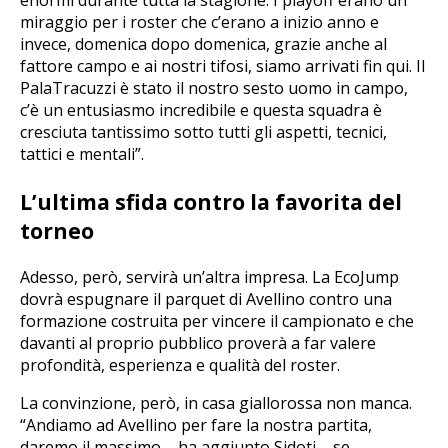
enormi durante tutta la stagione. I playoff erano un
miraggio per i roster che c’erano a inizio anno e
invece, domenica dopo domenica, grazie anche al
fattore campo e ai nostri tifosi, siamo arrivati fin qui. Il
PalaTracuzzi è stato il nostro sesto uomo in campo,
c’è un entusiasmo incredibile e questa squadra è
cresciuta tantissimo sotto tutti gli aspetti, tecnici,
tattici e mentali”.
L’ultima sfida contro la favorita del
torneo
Adesso, però, servirà un’altra impresa. La EcoJump
dovrà espugnare il parquet di Avellino contro una
formazione costruita per vincere il campionato e che
davanti al proprio pubblico proverà a far valere
profondità, esperienza e qualità del roster.
La convinzione, però, in casa giallorossa non manca.
“Andiamo ad Avellino per fare la nostra partita,
daremo il massimo – ha aggiunto Sidoti – se