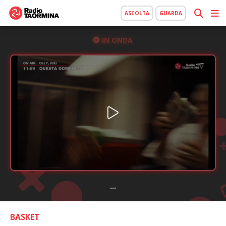
ASCOLTA
GUARDA
IN ONDA
...
BASKET