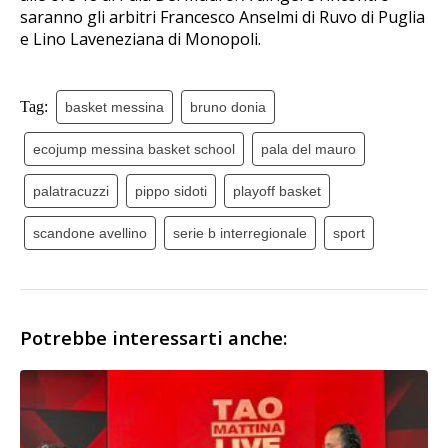
saranno gli arbitri Francesco Anselmi di Ruvo di Puglia
e Lino Laveneziana di Monopoli.
Tag:
basket messina
bruno donia
ecojump messina basket school
pala del mauro
palatracuzzi
pippo sidoti
playoff basket
scandone avellino
serie b interregionale
sport
Potrebbe interessarti anche: