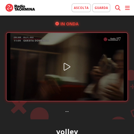
ASCOLTA
GUARDA
IN ONDA
...
volley