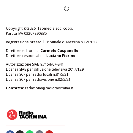
VOLLEY A2/F
Dimissioni di Bonafede,
Akademia Messina cambia
guida tecnica
di
Redazione
Ottobre 29, 2025
SPORT
Tiesse Volley Letojanni inarrestabile,
espugnato Crotone con un netto 3-0
di
Redazione
Ottobre 27, 2025