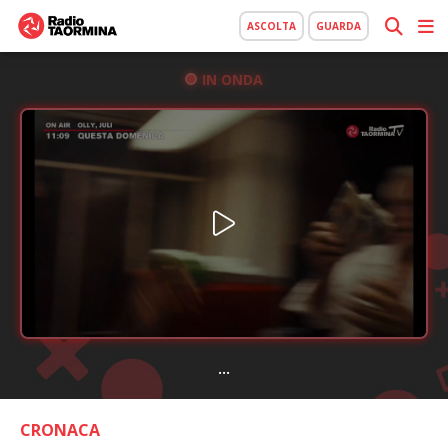
ASCOLTA
GUARDA
IN ONDA
...
CRONACA